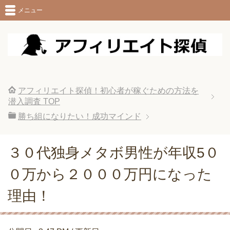
メニュー
アフィリエイト探偵！初心者が稼ぐための方法を
潜入調査
TOP
勝ち組になりたい！成功マインド
３０代独身メタボ男性が年収5０
０万から２０００万円になった
理由！