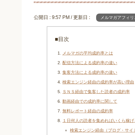
公開日 :
9:57 PM
/ 更新日 :
メルマガアフィリ
■目次
メルマガの平均成約率とは
配信方法による成約率の違い
集客方法による成約率の違い
検索エンジン経由の成約率が高い理由
ＳＮＳ経由で集客した読者の成約率
動画経由での成約率に関して
無料レポート経由の成約率
１日何人の読者を集めればいくら稼げ
検索エンジン経由（ブログ・サイ