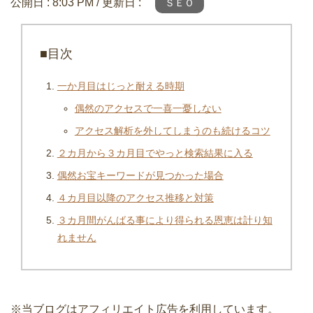
公開日 :
8:03 PM
/ 更新日 :
ＳＥＯ
■目次
一か月目はじっと耐える時期
偶然のアクセスで一喜一憂しない
アクセス解析を外してしまうのも続けるコツ
２カ月から３カ月目でやっと検索結果に入る
偶然お宝キーワードが見つかった場合
４カ月目以降のアクセス推移と対策
３カ月間がんばる事により得られる恩恵は計り知
れません
※当ブログはアフィリエイト広告を利用しています。