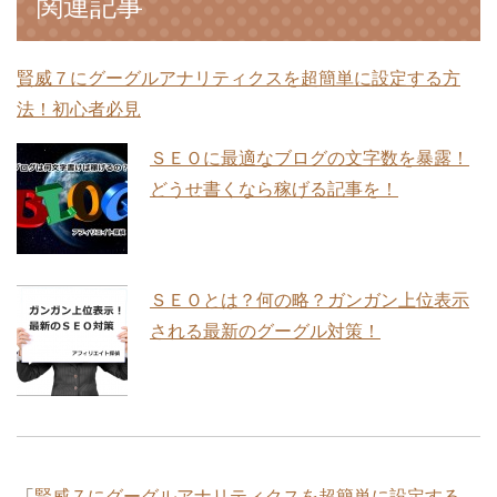
関連記事
賢威７にグーグルアナリティクスを超簡単に設定する方
法！初心者必見
ＳＥＯに最適なブログの文字数を暴露！
どうせ書くなら稼げる記事を！
ＳＥＯとは？何の略？ガンガン上位表示
される最新のグーグル対策！
「
賢威７にグーグルアナリティクスを超簡単に設定する